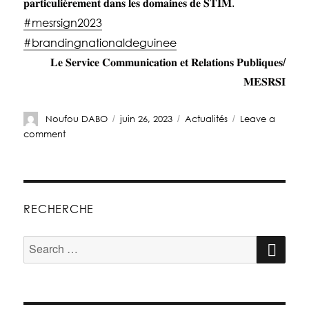
𝐩𝐚𝐫𝐭𝐢𝐜𝐮𝐥𝐢𝐞̀𝐫𝐞𝐦𝐞𝐧𝐭 𝐝𝐚𝐧𝐬 𝐥𝐞𝐬 𝐝𝐨𝐦𝐚𝐢𝐧𝐞𝐬 𝐝𝐞 𝐒𝐓𝐈𝐌.
#mesrsign2023
#brandingnationaldeguinee
𝐋𝐞 𝐒𝐞𝐫𝐯𝐢𝐜𝐞 𝐂𝐨𝐦𝐦𝐮𝐧𝐢𝐜𝐚𝐭𝐢𝐨𝐧 𝐞𝐭 𝐑𝐞𝐥𝐚𝐭𝐢𝐨𝐧𝐬 𝐏𝐮𝐛𝐥𝐢𝐪𝐮𝐞𝐬/
𝐌𝐄𝐒𝐑𝐒𝐈
Noufou DABO
juin 26, 2023
Actualités
Leave a
comment
RECHERCHE