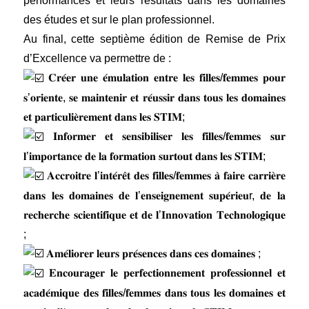
performances et leurs résultats dans les domaines
des études et sur le plan professionnel.
Au final, cette septième édition de Remise de Prix
d’Excellence va permettre de :
𝐂𝐫𝐞́𝐞𝐫 𝐮𝐧𝐞 𝐞́𝐦𝐮𝐥𝐚𝐭𝐢𝐨𝐧 𝐞𝐧𝐭𝐫𝐞 𝐥𝐞𝐬 𝐟𝐢𝐥𝐥𝐞𝐬/𝐟𝐞𝐦𝐦𝐞𝐬 𝐩𝐨𝐮𝐫
𝐬’𝐨𝐫𝐢𝐞𝐧𝐭𝐞, 𝐬𝐞 𝐦𝐚𝐢𝐧𝐭𝐞𝐧𝐢𝐫 𝐞𝐭 𝐫𝐞́𝐮𝐬𝐬𝐢𝐫 𝐝𝐚𝐧𝐬 𝐭𝐨𝐮𝐬 𝐥𝐞𝐬 𝐝𝐨𝐦𝐚𝐢𝐧𝐞𝐬
𝐞𝐭 𝐩𝐚𝐫𝐭𝐢𝐜𝐮𝐥𝐢𝐞̀𝐫𝐞𝐦𝐞𝐧𝐭 𝐝𝐚𝐧𝐬 𝐥𝐞𝐬 𝐒𝐓𝐈𝐌;
𝐈𝐧𝐟𝐨𝐫𝐦𝐞𝐫 𝐞𝐭 𝐬𝐞𝐧𝐬𝐢𝐛𝐢𝐥𝐢𝐬𝐞𝐫 𝐥𝐞𝐬 𝐟𝐢𝐥𝐥𝐞𝐬/𝐟𝐞𝐦𝐦𝐞𝐬 𝐬𝐮𝐫
𝐥’𝐢𝐦𝐩𝐨𝐫𝐭𝐚𝐧𝐜𝐞 𝐝𝐞 𝐥𝐚 𝐟𝐨𝐫𝐦𝐚𝐭𝐢𝐨𝐧 𝐬𝐮𝐫𝐭𝐨𝐮𝐭 𝐝𝐚𝐧𝐬 𝐥𝐞𝐬 𝐒𝐓𝐈𝐌;
𝐀𝐜𝐜𝐫𝐨𝐢𝐭𝐫𝐞 𝐥’𝐢𝐧𝐭𝐞́𝐫𝐞̂𝐭 𝐝𝐞𝐬 𝐟𝐢𝐥𝐥𝐞𝐬/𝐟𝐞𝐦𝐦𝐞𝐬 𝐚̀ 𝐟𝐚𝐢𝐫𝐞 𝐜𝐚𝐫𝐫𝐢𝐞̀𝐫𝐞
𝐝𝐚𝐧𝐬 𝐥𝐞𝐬 𝐝𝐨𝐦𝐚𝐢𝐧𝐞𝐬 𝐝𝐞 𝐥’𝐞𝐧𝐬𝐞𝐢𝐠𝐧𝐞𝐦𝐞𝐧𝐭 𝐬𝐮𝐩𝐞́𝐫𝐢𝐞𝐮r, 𝐝𝐞 𝐥𝐚
𝐫𝐞𝐜𝐡𝐞𝐫𝐜𝐡𝐞 𝐬𝐜𝐢𝐞𝐧𝐭𝐢𝐟𝐢𝐪𝐮𝐞 𝐞𝐭 𝐝𝐞 𝐥’𝐈𝐧𝐧𝐨𝐯𝐚𝐭𝐢𝐨𝐧 𝐓𝐞𝐜𝐡𝐧𝐨𝐥𝐨𝐠𝐢𝐪𝐮𝐞
;
𝐀𝐦𝐞́𝐥𝐢𝐨𝐫𝐞𝐫 𝐥𝐞𝐮𝐫𝐬 𝐩𝐫𝐞́𝐬𝐞𝐧𝐜𝐞𝐬 𝐝𝐚𝐧𝐬 𝐜𝐞𝐬 𝐝𝐨𝐦𝐚𝐢𝐧𝐞𝐬 ;
𝐄𝐧𝐜𝐨𝐮𝐫𝐚𝐠𝐞𝐫 𝐥𝐞 𝐩𝐞𝐫𝐟𝐞𝐜𝐭𝐢𝐨𝐧𝐧𝐞𝐦𝐞𝐧𝐭 𝐩𝐫𝐨𝐟𝐞𝐬𝐬𝐢𝐨𝐧𝐧𝐞𝐥 𝐞𝐭
𝐚𝐜𝐚𝐝𝐞́𝐦𝐢𝐪𝐮𝐞 𝐝𝐞𝐬 𝐟𝐢𝐥𝐥𝐞𝐬/𝐟𝐞𝐦𝐦𝐞𝐬 𝐝𝐚𝐧𝐬 𝐭𝐨𝐮𝐬 𝐥𝐞𝐬 𝐝𝐨𝐦𝐚𝐢𝐧𝐞𝐬 𝐞𝐭