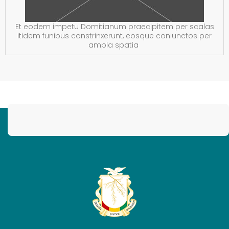
Et eodem impetu Domitianum praecipitem per scalas
itidem funibus constrinxerunt, eosque coniunctos per
ampla spatia