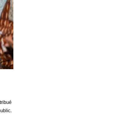
tribué
ublic.