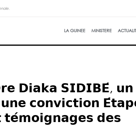
onale.
La refon
LA GUINEE
MINISTERE
ACTUALI
𝗗𝗿𝗲 𝗗𝗶𝗮𝗸𝗮 𝗦𝗜𝗗𝗜𝗕𝗘́, 𝘂𝗻
𝘂𝗻𝗲 𝗰𝗼𝗻𝘃𝗶𝗰𝘁𝗶𝗼𝗻 𝗘́𝘁𝗮𝗽
𝘁 𝘁𝗲́𝗺𝗼𝗶𝗴𝗻𝗮𝗴𝗲𝘀 𝗱𝗲𝘀