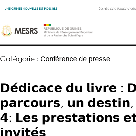
La réconciliation nati
UNE GUINEE NOUVELLE EST POSSIBLE
Catégorie :
Conférence de presse
𝗗𝗲́𝗱𝗶𝗰𝗮𝗰𝗲 𝗱𝘂 𝗹𝗶𝘃𝗿𝗲 : 
𝗽𝗮𝗿𝗰𝗼𝘂𝗿𝘀, 𝘂𝗻 𝗱𝗲𝘀𝘁𝗶𝗻, 
𝟰: 𝗟𝗲𝘀 𝗽𝗿𝗲𝘀𝘁𝗮𝘁𝗶𝗼𝗻𝘀 𝗲
𝗶𝗻𝘃𝗶𝘁𝗲́𝘀