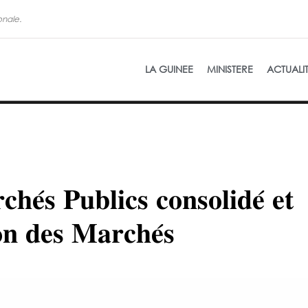
onale.
La refon
LA GUINEE
MINISTERE
ACTUALI
𝐡𝐞́𝐬 𝐏𝐮𝐛𝐥𝐢𝐜𝐬 𝐜𝐨𝐧𝐬𝐨𝐥𝐢𝐝𝐞́ 𝐞𝐭
𝐨𝐧 𝐝𝐞𝐬 𝐌𝐚𝐫𝐜𝐡𝐞́𝐬