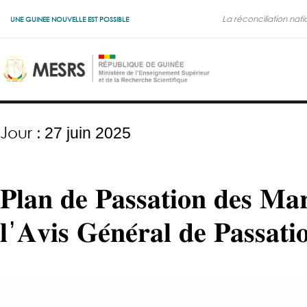
La réconciliation nati
UNE GUINEE NOUVELLE EST POSSIBLE
Jour :
27 juin 2025
𝐏𝐥𝐚𝐧 𝐝𝐞 𝐏𝐚𝐬𝐬𝐚𝐭𝐢𝐨𝐧 𝐝𝐞𝐬 𝐌𝐚𝐫𝐜
𝐥’𝐀𝐯𝐢𝐬 𝐆𝐞́𝐧𝐞́𝐫𝐚𝐥 𝐝𝐞 𝐏𝐚𝐬𝐬𝐚𝐭