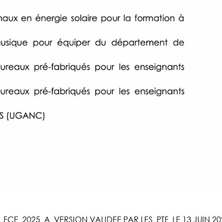
CE_2025_A_VERSION VALIDEE PAR LES_PTF_LE 13 JUIN 20