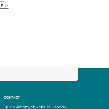
E 16
CONTACT
Situé à Almamyah, Kaloum, Conakry,