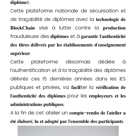
𝐝𝐢𝐩𝐥𝐨̂𝐦𝐞s.
Cette plateforme nationale de sécurisation et
de traçabilité de diplômes avec la 𝐭𝐞𝐜𝐡𝐧𝐨𝐥𝐨𝐠𝐢𝐞 𝐝𝐞
𝐁𝐥𝐨𝐜𝐤𝐂𝐡𝐚𝐢𝐧 vise à lutter contre la 𝐩𝐫𝐨𝐝𝐮𝐜𝐭𝐢𝐨𝐧
frauduleuse des 𝐝𝐢𝐩𝐥𝐨̂𝐦𝐞𝐬 et à 𝐠𝐚𝐫𝐚𝐧𝐭𝐢𝐫 𝐥’𝐚𝐮𝐭𝐡𝐞𝐧𝐭𝐢𝐜𝐢𝐭𝐞́
𝐝𝐞𝐬 𝐭𝐢𝐭𝐫𝐞𝐬 𝐝𝐞́𝐥𝐢𝐯𝐫𝐞́𝐬 𝐩𝐚𝐫 𝐥𝐞𝐬 𝐞́𝐭𝐚𝐛𝐥𝐢𝐬𝐬𝐞𝐦𝐞𝐧𝐭𝐬 𝐝’𝐞𝐧𝐬𝐞𝐢𝐠𝐧𝐞𝐦𝐞𝐧𝐭
𝐬𝐮𝐩𝐞́𝐫𝐢𝐞𝐮𝐫.
Cette plateforme désormais dédiée à
l’authentification et à la traçabilité des diplômes
délivrés ces 15 dernières années dans les IES
publiques et privées, va 𝐟𝐚𝐜𝐢𝐥iter la 𝐯𝐞́𝐫𝐢𝐟𝐢𝐜𝐚𝐭𝐢𝐨𝐧 𝐝𝐞
𝐥’𝐚𝐮𝐭𝐡𝐞𝐧𝐭𝐢𝐜𝐢𝐭𝐞́ 𝐝𝐞𝐬 𝐝𝐢𝐩𝐥𝐨̂𝐦𝐞𝐬 pour les 𝐞𝐦𝐩𝐥𝐨𝐲𝐞𝐮𝐫𝐬 𝐞𝐭 𝐥𝐞𝐬
𝐚𝐝𝐦𝐢𝐧𝐢𝐬𝐭𝐫𝐚𝐭𝐢𝐨𝐧𝐬 𝐩𝐮𝐛𝐥𝐢𝐪𝐮𝐞𝐬.
A la fin de cet atelier un 𝐜𝐨𝐦𝐩𝐭𝐞-𝐫𝐞𝐧𝐝𝐮 𝐝𝐞 𝐥’𝐚𝐭𝐞𝐥𝐢𝐞𝐫 𝐚
𝐞́𝐭𝐞́ 𝐞́𝐥𝐚𝐛𝐨𝐫𝐞́, 𝐥𝐮 𝐞𝐭 𝐚𝐝𝐨𝐩𝐭𝐞́ 𝐩𝐚𝐫 𝐥’𝐞𝐧𝐬𝐞𝐦𝐛𝐥𝐞 𝐝𝐞𝐬 𝐩𝐚𝐫𝐭𝐢𝐜𝐢𝐩𝐚𝐧𝐭𝐬.