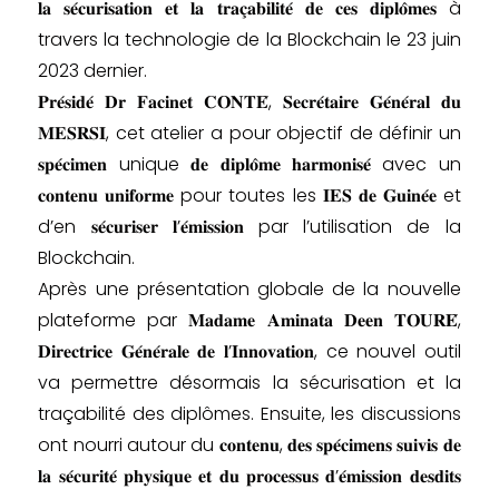
𝐥𝐚 𝐬𝐞́𝐜𝐮𝐫𝐢𝐬𝐚𝐭𝐢𝐨𝐧 𝐞𝐭 𝐥𝐚 𝐭𝐫𝐚𝐜̧𝐚𝐛𝐢𝐥𝐢𝐭𝐞́ 𝐝𝐞 𝐜𝐞𝐬 𝐝𝐢𝐩𝐥𝐨̂𝐦𝐞𝐬 à
travers la technologie de la Blockchain le 23 juin
2023 dernier.
𝐏𝐫𝐞́𝐬𝐢𝐝𝐞́ 𝐃𝐫 𝐅𝐚𝐜𝐢𝐧𝐞𝐭 𝐂𝐎𝐍𝐓𝐄́, 𝐒𝐞𝐜𝐫𝐞́𝐭𝐚𝐢𝐫𝐞 𝐆𝐞́𝐧𝐞́𝐫𝐚𝐥 𝐝𝐮
𝐌𝐄𝐒𝐑𝐒𝐈, cet atelier a pour objectif de définir un
𝐬𝐩𝐞́𝐜𝐢𝐦𝐞𝐧 unique 𝐝𝐞 𝐝𝐢𝐩𝐥𝐨̂𝐦𝐞 𝐡𝐚𝐫𝐦𝐨𝐧𝐢𝐬𝐞́ avec un
𝐜𝐨𝐧𝐭𝐞𝐧𝐮 𝐮𝐧𝐢𝐟𝐨𝐫𝐦𝐞 pour toutes les 𝐈𝐄𝐒 𝐝𝐞 𝐆𝐮𝐢𝐧𝐞́𝐞 et
d’en 𝐬𝐞́𝐜𝐮𝐫𝐢𝐬𝐞𝐫 𝐥’𝐞́𝐦𝐢𝐬𝐬𝐢𝐨𝐧 par l’utilisation de la
Blockchain.
Après une présentation globale de la nouvelle
plateforme par 𝐌𝐚𝐝𝐚𝐦𝐞 𝐀𝐦𝐢𝐧𝐚𝐭𝐚 𝐃𝐞𝐞𝐧 𝐓𝐎𝐔𝐑𝐄́,
𝐃𝐢𝐫𝐞𝐜𝐭𝐫𝐢𝐜𝐞 𝐆𝐞́𝐧𝐞́𝐫𝐚𝐥𝐞 𝐝𝐞 𝐥’𝐈𝐧𝐧𝐨𝐯𝐚𝐭𝐢𝐨𝐧, ce nouvel outil
va permettre désormais la sécurisation et la
traçabilité des diplômes. Ensuite, les discussions
ont nourri autour du 𝐜𝐨𝐧𝐭𝐞𝐧𝐮, 𝐝𝐞𝐬 𝐬𝐩𝐞́𝐜𝐢𝐦𝐞𝐧𝐬 𝐬𝐮𝐢𝐯𝐢𝐬 𝐝𝐞
𝐥𝐚 𝐬𝐞́𝐜𝐮𝐫𝐢𝐭𝐞́ 𝐩𝐡𝐲𝐬𝐢𝐪𝐮𝐞 𝐞𝐭 𝐝𝐮 𝐩𝐫𝐨𝐜𝐞𝐬𝐬𝐮𝐬 𝐝’𝐞́𝐦𝐢𝐬𝐬𝐢𝐨𝐧 𝐝𝐞𝐬𝐝𝐢𝐭𝐬