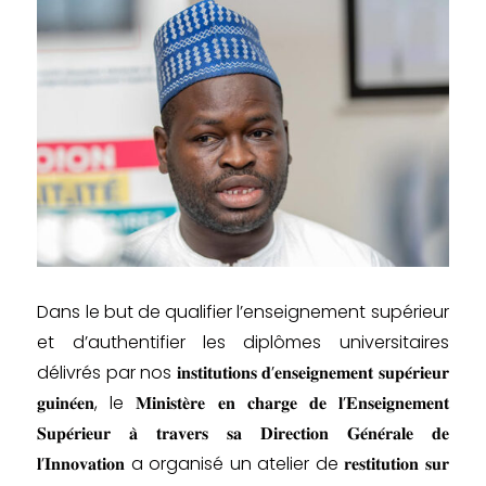
Dans le but de qualifier l’enseignement supérieur
et d’authentifier les diplômes universitaires
délivrés par nos 𝐢𝐧𝐬𝐭𝐢𝐭𝐮𝐭𝐢𝐨𝐧𝐬 𝐝’𝐞𝐧𝐬𝐞𝐢𝐠𝐧𝐞𝐦𝐞𝐧𝐭 𝐬𝐮𝐩𝐞́𝐫𝐢𝐞𝐮𝐫
𝐠𝐮𝐢𝐧𝐞́𝐞𝐧, le 𝐌𝐢𝐧𝐢𝐬𝐭𝐞̀𝐫𝐞 𝐞𝐧 𝐜𝐡𝐚𝐫𝐠𝐞 𝐝𝐞 𝐥’𝐄𝐧𝐬𝐞𝐢𝐠𝐧𝐞𝐦𝐞𝐧𝐭
𝐒𝐮𝐩𝐞́𝐫𝐢𝐞𝐮𝐫 𝐚̀ 𝐭𝐫𝐚𝐯𝐞𝐫𝐬 𝐬𝐚 𝐃𝐢𝐫𝐞𝐜𝐭𝐢𝐨𝐧 𝐆𝐞́𝐧𝐞́𝐫𝐚𝐥𝐞 𝐝𝐞
𝐥’𝐈𝐧𝐧𝐨𝐯𝐚𝐭𝐢𝐨𝐧 a organisé un atelier de 𝐫𝐞𝐬𝐭𝐢𝐭𝐮𝐭𝐢𝐨𝐧 𝐬𝐮𝐫