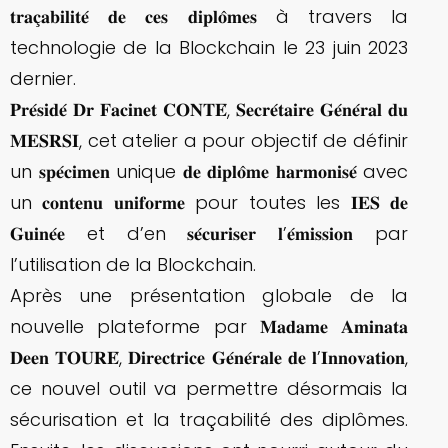
𝐭𝐫𝐚𝐜̧𝐚𝐛𝐢𝐥𝐢𝐭𝐞́ 𝐝𝐞 𝐜𝐞𝐬 𝐝𝐢𝐩𝐥𝐨̂𝐦𝐞𝐬 à travers la
technologie de la Blockchain le 23 juin 2023
dernier.
𝐏𝐫𝐞́𝐬𝐢𝐝𝐞́ 𝐃𝐫 𝐅𝐚𝐜𝐢𝐧𝐞𝐭 𝐂𝐎𝐍𝐓𝐄́, 𝐒𝐞𝐜𝐫𝐞́𝐭𝐚𝐢𝐫𝐞 𝐆𝐞́𝐧𝐞́𝐫𝐚𝐥 𝐝𝐮
𝐌𝐄𝐒𝐑𝐒𝐈, cet atelier a pour objectif de définir
un 𝐬𝐩𝐞́𝐜𝐢𝐦𝐞𝐧 unique 𝐝𝐞 𝐝𝐢𝐩𝐥𝐨̂𝐦𝐞 𝐡𝐚𝐫𝐦𝐨𝐧𝐢𝐬𝐞́ avec
un 𝐜𝐨𝐧𝐭𝐞𝐧𝐮 𝐮𝐧𝐢𝐟𝐨𝐫𝐦𝐞 pour toutes les 𝐈𝐄𝐒 𝐝𝐞
𝐆𝐮𝐢𝐧𝐞́𝐞 et d’en 𝐬𝐞́𝐜𝐮𝐫𝐢𝐬𝐞𝐫 𝐥’𝐞́𝐦𝐢𝐬𝐬𝐢𝐨𝐧 par
l’utilisation de la Blockchain.
Après une présentation globale de la
nouvelle plateforme par 𝐌𝐚𝐝𝐚𝐦𝐞 𝐀𝐦𝐢𝐧𝐚𝐭𝐚
𝐃𝐞𝐞𝐧 𝐓𝐎𝐔𝐑𝐄́, 𝐃𝐢𝐫𝐞𝐜𝐭𝐫𝐢𝐜𝐞 𝐆𝐞́𝐧𝐞́𝐫𝐚𝐥𝐞 𝐝𝐞 𝐥’𝐈𝐧𝐧𝐨𝐯𝐚𝐭𝐢𝐨𝐧,
ce nouvel outil va permettre désormais la
sécurisation et la traçabilité des diplômes.