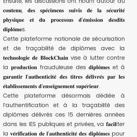
Ensuite, les discussions ont nourri autour du
𝐜𝐨𝐧𝐭𝐞𝐧𝐮, 𝐝𝐞𝐬 𝐬𝐩𝐞́𝐜𝐢𝐦𝐞𝐧𝐬 𝐬𝐮𝐢𝐯𝐢𝐬 𝐝𝐞 𝐥𝐚 𝐬𝐞́𝐜𝐮𝐫𝐢𝐭𝐞́
𝐩𝐡𝐲𝐬𝐢𝐪𝐮𝐞 𝐞𝐭 𝐝𝐮 𝐩𝐫𝐨𝐜𝐞𝐬𝐬𝐮𝐬 𝐝’𝐞́𝐦𝐢𝐬𝐬𝐢𝐨𝐧 𝐝𝐞𝐬𝐝𝐢𝐭𝐬
𝐝𝐢𝐩𝐥𝐨̂𝐦𝐞s.
Cette plateforme nationale de sécurisation
et de traçabilité de diplômes avec la
𝐭𝐞𝐜𝐡𝐧𝐨𝐥𝐨𝐠𝐢𝐞 𝐝𝐞 𝐁𝐥𝐨𝐜𝐤𝐂𝐡𝐚𝐢𝐧 vise à lutter contre
la 𝐩𝐫𝐨𝐝𝐮𝐜𝐭𝐢𝐨𝐧 frauduleuse des 𝐝𝐢𝐩𝐥𝐨̂𝐦𝐞𝐬 et à
𝐠𝐚𝐫𝐚𝐧𝐭𝐢𝐫 𝐥’𝐚𝐮𝐭𝐡𝐞𝐧𝐭𝐢𝐜𝐢𝐭𝐞́ 𝐝𝐞𝐬 𝐭𝐢𝐭𝐫𝐞𝐬 𝐝𝐞́𝐥𝐢𝐯𝐫𝐞́𝐬 𝐩𝐚𝐫 𝐥𝐞𝐬
𝐞́𝐭𝐚𝐛𝐥𝐢𝐬𝐬𝐞𝐦𝐞𝐧𝐭𝐬 𝐝’𝐞𝐧𝐬𝐞𝐢𝐠𝐧𝐞𝐦𝐞𝐧𝐭 𝐬𝐮𝐩𝐞́𝐫𝐢𝐞𝐮𝐫.
Cette plateforme désormais dédiée à
l’authentification et à la traçabilité des
diplômes délivrés ces 15 dernières années
dans les IES publiques et privées, va 𝐟𝐚𝐜𝐢𝐥iter
la 𝐯𝐞́𝐫𝐢𝐟𝐢𝐜𝐚𝐭𝐢𝐨𝐧 𝐝𝐞 𝐥’𝐚𝐮𝐭𝐡𝐞𝐧𝐭𝐢𝐜𝐢𝐭𝐞́ 𝐝𝐞𝐬 𝐝𝐢𝐩𝐥𝐨̂𝐦𝐞𝐬 pour