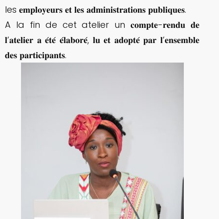
les 𝐞𝐦𝐩𝐥𝐨𝐲𝐞𝐮𝐫𝐬 𝐞𝐭 𝐥𝐞𝐬 𝐚𝐝𝐦𝐢𝐧𝐢𝐬𝐭𝐫𝐚𝐭𝐢𝐨𝐧𝐬 𝐩𝐮𝐛𝐥𝐢𝐪𝐮𝐞𝐬.
A la fin de cet atelier un 𝐜𝐨𝐦𝐩𝐭𝐞-𝐫𝐞𝐧𝐝𝐮 𝐝𝐞
𝐥’𝐚𝐭𝐞𝐥𝐢𝐞𝐫 𝐚 𝐞́𝐭𝐞́ 𝐞́𝐥𝐚𝐛𝐨𝐫𝐞́, 𝐥𝐮 𝐞𝐭 𝐚𝐝𝐨𝐩𝐭𝐞́ 𝐩𝐚𝐫 𝐥’𝐞𝐧𝐬𝐞𝐦𝐛𝐥𝐞
𝐝𝐞𝐬 𝐩𝐚𝐫𝐭𝐢𝐜𝐢𝐩𝐚𝐧𝐭𝐬.