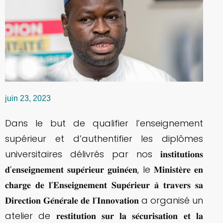
juin 23, 2023
Dans le but de qualifier l’enseignement
supérieur et d’authentifier les diplômes
universitaires délivrés par nos 𝐢𝐧𝐬𝐭𝐢𝐭𝐮𝐭𝐢𝐨𝐧𝐬
𝐝’𝐞𝐧𝐬𝐞𝐢𝐠𝐧𝐞𝐦𝐞𝐧𝐭 𝐬𝐮𝐩𝐞́𝐫𝐢𝐞𝐮𝐫 𝐠𝐮𝐢𝐧𝐞́𝐞𝐧, le 𝐌𝐢𝐧𝐢𝐬𝐭𝐞̀𝐫𝐞 𝐞𝐧
𝐜𝐡𝐚𝐫𝐠𝐞 𝐝𝐞 𝐥’𝐄𝐧𝐬𝐞𝐢𝐠𝐧𝐞𝐦𝐞𝐧𝐭 𝐒𝐮𝐩𝐞́𝐫𝐢𝐞𝐮𝐫 𝐚̀ 𝐭𝐫𝐚𝐯𝐞𝐫𝐬 𝐬𝐚
𝐃𝐢𝐫𝐞𝐜𝐭𝐢𝐨𝐧 𝐆𝐞́𝐧𝐞́𝐫𝐚𝐥𝐞 𝐝𝐞 𝐥’𝐈𝐧𝐧𝐨𝐯𝐚𝐭𝐢𝐨𝐧 a organisé un
atelier de 𝐫𝐞𝐬𝐭𝐢𝐭𝐮𝐭𝐢𝐨𝐧 𝐬𝐮𝐫 𝐥𝐚 𝐬𝐞́𝐜𝐮𝐫𝐢𝐬𝐚𝐭𝐢𝐨𝐧 𝐞𝐭 𝐥𝐚