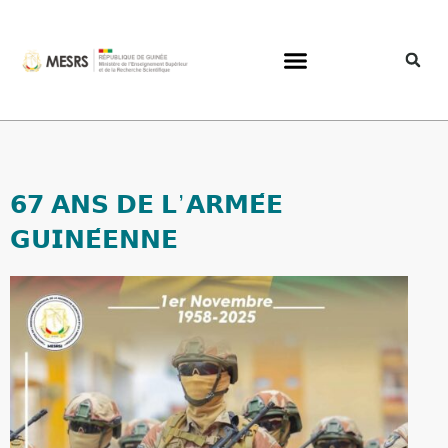
𝟲𝟳 𝗔𝗡𝗦 𝗗𝗘 𝗟’𝗔𝗥𝗠𝗘́𝗘
𝗚𝗨𝗜𝗡𝗘́𝗘𝗡𝗡𝗘