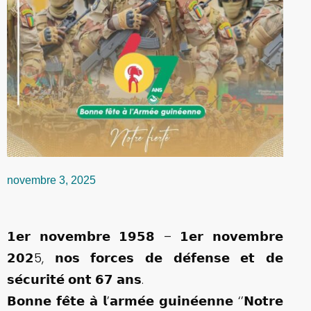
novembre 3, 2025
𝟭𝗲𝗿 𝗻𝗼𝘃𝗲𝗺𝗯𝗿𝗲 𝟭𝟵𝟱𝟴 – 𝟭𝗲𝗿 𝗻𝗼𝘃𝗲𝗺𝗯𝗿𝗲
𝟮𝟬𝟮5, 𝗻𝗼𝘀 𝗳𝗼𝗿𝗰𝗲𝘀 𝗱𝗲 𝗱𝗲́𝗳𝗲𝗻𝘀𝗲 𝗲𝘁 𝗱𝗲
𝘀𝗲́𝗰𝘂𝗿𝗶𝘁𝗲́ 𝗼𝗻𝘁 𝟲𝟳 𝗮𝗻𝘀.
𝗕𝗼𝗻𝗻𝗲 𝗳𝗲̂𝘁𝗲 𝗮̀ 𝗹’𝗮𝗿𝗺𝗲́𝗲 𝗴𝘂𝗶𝗻𝗲́𝗲𝗻𝗻𝗲 ‘’𝗡𝗼𝘁𝗿𝗲