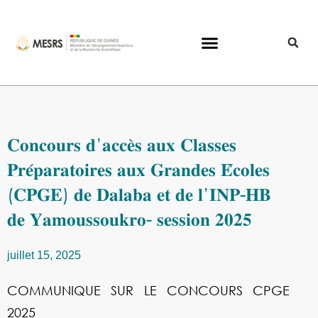
𝐂𝐨𝐧𝐜𝐨𝐮𝐫𝐬 𝐝’𝐚𝐜𝐜𝐞̀𝐬 𝐚𝐮𝐱 𝐂𝐥𝐚𝐬𝐬𝐞𝐬
𝐏𝐫𝐞́𝐩𝐚𝐫𝐚𝐭𝐨𝐢𝐫𝐞𝐬 𝐚𝐮𝐱 𝐆𝐫𝐚𝐧𝐝𝐞𝐬 𝐄́𝐜𝐨𝐥𝐞𝐬
(𝐂𝐏𝐆𝐄) 𝐝𝐞 𝐃𝐚𝐥𝐚𝐛𝐚 𝐞𝐭 𝐝𝐞 𝐥’𝐈𝐍𝐏-𝐇𝐁
𝐝𝐞 𝐘𝐚𝐦𝐨𝐮𝐬𝐬𝐨𝐮𝐤𝐫𝐨- 𝐬𝐞𝐬𝐬𝐢𝐨𝐧 𝟐𝟎𝟐𝟓
juillet 15, 2025
COMMUNIQUE SUR LE CONCOURS CPGE
2025