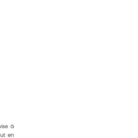
vise à
out en