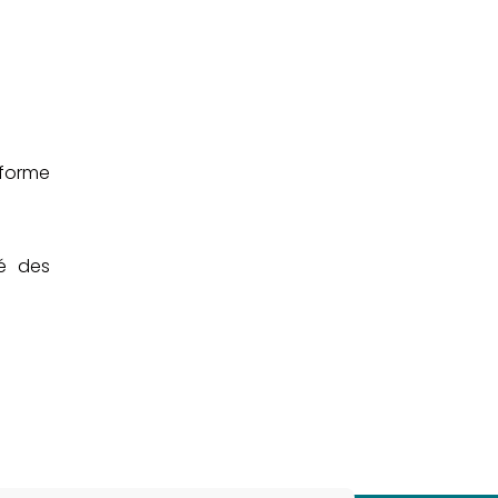
eforme
té des