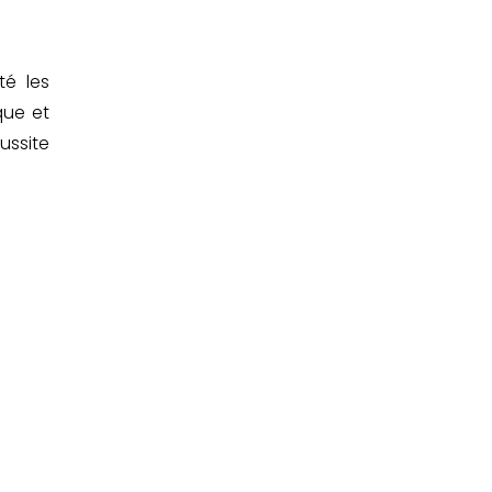
té les
que et
ussite