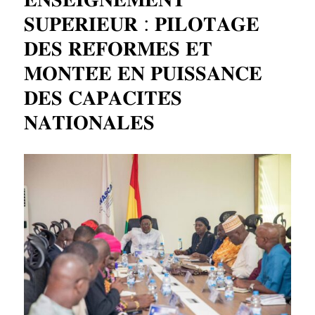
𝐒𝐔𝐏𝐄́𝐑𝐈𝐄𝐔𝐑 : 𝐏𝐈𝐋𝐎𝐓𝐀𝐆𝐄
𝐃𝐄𝐒 𝐑𝐄́𝐅𝐎𝐑𝐌𝐄𝐒 𝐄𝐓
𝐌𝐎𝐍𝐓𝐄́𝐄 𝐄𝐍 𝐏𝐔𝐈𝐒𝐒𝐀𝐍𝐂𝐄
𝐃𝐄𝐒 𝐂𝐀𝐏𝐀𝐂𝐈𝐓𝐄́𝐒
𝐍𝐀𝐓𝐈𝐎𝐍𝐀𝐋𝐄𝐒