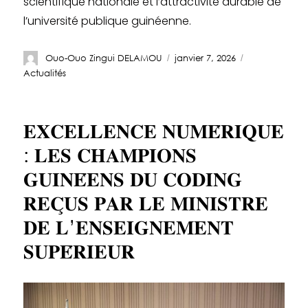
scientifique nationale et l’attractivité durable de
l’université publique guinéenne.
Ouo-Ouo Zingui DELAMOU
janvier 7, 2026
Actualités
𝐄𝐗𝐂𝐄𝐋𝐋𝐄𝐍𝐂𝐄 𝐍𝐔𝐌𝐄́𝐑𝐈𝐐𝐔𝐄
: 𝐋𝐄𝐒 𝐂𝐇𝐀𝐌𝐏𝐈𝐎𝐍𝐒
𝐆𝐔𝐈𝐍𝐄́𝐄𝐍𝐒 𝐃𝐔 𝐂𝐎𝐃𝐈𝐍𝐆
𝐑𝐄𝐂̧𝐔𝐒 𝐏𝐀𝐑 𝐋𝐄 𝐌𝐈𝐍𝐈𝐒𝐓𝐑𝐄
𝐃𝐄 𝐋’𝐄𝐍𝐒𝐄𝐈𝐆𝐍𝐄𝐌𝐄𝐍𝐓
𝐒𝐔𝐏𝐄́𝐑𝐈𝐄𝐔𝐑