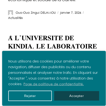
Ouo-Ouo Zingui DELAMOU
janvier 7, 2026
Actualités
𝐀̀ 𝐋’𝐔𝐍𝐈𝐕𝐄𝐑𝐒𝐈𝐓𝐄́ 𝐃𝐄
𝐊𝐈𝐍𝐃𝐈𝐀, 𝐋𝐄 𝐋𝐀𝐁𝐎𝐑𝐀𝐓𝐎𝐈𝐑𝐄
𝐃𝐄 𝐁𝐈𝐎𝐋𝐎𝐆𝐈𝐄 𝐄𝐓 𝐋𝐄
𝐅𝐀𝐁𝐋𝐀𝐁 𝐃𝐔 𝐌𝐀𝐒𝐓𝐄𝐑 𝐆𝐈𝐄𝐅,
Nous utilisons des cookies pour améliorer votre
navigation, diffuser des publicités ou du contenu
𝐏𝐈𝐋𝐈𝐄𝐑𝐒 𝐃𝐄 𝐋𝐀
personnalisés et analyser notre trafic. En cliquant sur
𝐅𝐎𝐑𝐌𝐀𝐓𝐈𝐎𝐍 𝐏𝐑𝐀𝐓𝐈𝐐𝐔𝐄 𝐄𝐓
"Accepter ", vous consentez à notre utilisation des
cookies.
Page de politique de confidentialité.
𝐃𝐄 𝐋’𝐈𝐍𝐍𝐎𝐕𝐀𝐓𝐈𝐎𝐍
Rejeter
Accepter