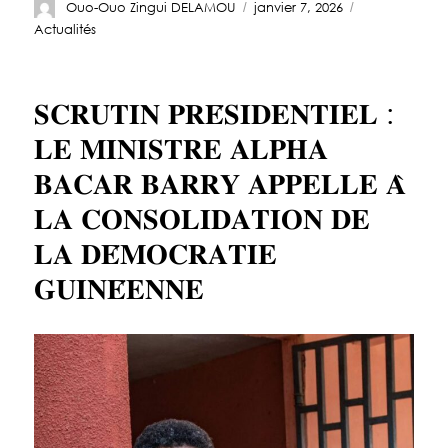
Ouo-Ouo Zingui DELAMOU
janvier 7, 2026
Actualités
𝐒𝐂𝐑𝐔𝐓𝐈𝐍 𝐏𝐑𝐄́𝐒𝐈𝐃𝐄𝐍𝐓𝐈𝐄𝐋 :
𝐋𝐄 𝐌𝐈𝐍𝐈𝐒𝐓𝐑𝐄 𝐀𝐋𝐏𝐇𝐀
𝐁𝐀𝐂𝐀𝐑 𝐁𝐀𝐑𝐑𝐘 𝐀𝐏𝐏𝐄𝐋𝐋𝐄 𝐀̀
𝐋𝐀 𝐂𝐎𝐍𝐒𝐎𝐋𝐈𝐃𝐀𝐓𝐈𝐎𝐍 𝐃𝐄
𝐋𝐀 𝐃𝐄́𝐌𝐎𝐂𝐑𝐀𝐓𝐈𝐄
𝐆𝐔𝐈𝐍𝐄́𝐄𝐍𝐍𝐄