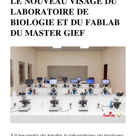
𝐋𝐄 𝐍𝐎𝐔𝐕𝐄𝐀𝐔 𝐕𝐈𝐒𝐀𝐆𝐄 𝐃𝐔
𝐋𝐀𝐁𝐎𝐑𝐀𝐓𝐎𝐈𝐑𝐄 𝐃𝐄
𝐁𝐈𝐎𝐋𝐎𝐆𝐈𝐄 𝐄𝐓 𝐃𝐔 𝐅𝐀𝐁𝐋𝐀𝐁
𝐃𝐔 𝐌𝐀𝐒𝐓𝐄𝐑 𝐆𝐈𝐄𝐅
À l’Université de Kindia, le laboratoire de biologie