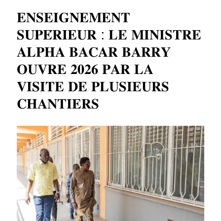
𝐄𝐍𝐒𝐄𝐈𝐆𝐍𝐄𝐌𝐄𝐍𝐓
𝐒𝐔𝐏𝐄́𝐑𝐈𝐄𝐔𝐑 : 𝐋𝐄 𝐌𝐈𝐍𝐈𝐒𝐓𝐑𝐄
𝐀𝐋𝐏𝐇𝐀 𝐁𝐀𝐂𝐀𝐑 𝐁𝐀𝐑𝐑𝐘
𝐎𝐔𝐕𝐑𝐄 𝟐𝟎𝟐𝟔 𝐏𝐀𝐑 𝐋𝐀
𝐕𝐈𝐒𝐈𝐓𝐄 𝐃𝐄 𝐏𝐋𝐔𝐒𝐈𝐄𝐔𝐑𝐒
𝐂𝐇𝐀𝐍𝐓𝐈𝐄𝐑𝐒