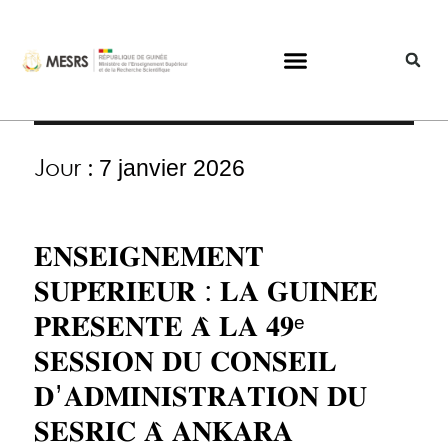
Jour :
7 janvier 2026
𝐄𝐍𝐒𝐄𝐈𝐆𝐍𝐄𝐌𝐄𝐍𝐓
𝐒𝐔𝐏𝐄́𝐑𝐈𝐄𝐔𝐑 : 𝐋𝐀 𝐆𝐔𝐈𝐍𝐄́𝐄
𝐏𝐑𝐄́𝐒𝐄𝐍𝐓𝐄 𝐀̀ 𝐋𝐀 𝟒𝟗ᵉ
𝐒𝐄𝐒𝐒𝐈𝐎𝐍 𝐃𝐔 𝐂𝐎𝐍𝐒𝐄𝐈𝐋
𝐃’𝐀𝐃𝐌𝐈𝐍𝐈𝐒𝐓𝐑𝐀𝐓𝐈𝐎𝐍 𝐃𝐔
𝐒𝐄𝐒𝐑𝐈𝐂 𝐀̀ 𝐀𝐍𝐊𝐀𝐑𝐀