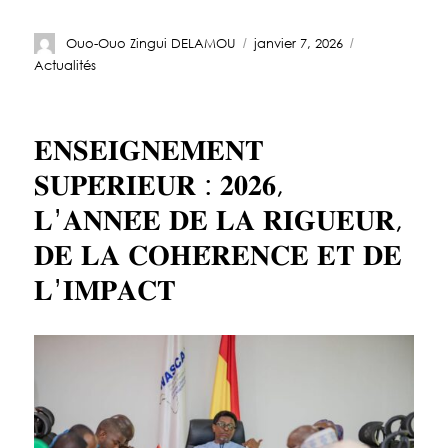
Ouo-Ouo Zingui DELAMOU
janvier 7, 2026
Actualités
𝐄𝐍𝐒𝐄𝐈𝐆𝐍𝐄𝐌𝐄𝐍𝐓
𝐒𝐔𝐏𝐄́𝐑𝐈𝐄𝐔𝐑 : 𝟐𝟎𝟐𝟔,
𝐋’𝐀𝐍𝐍𝐄́𝐄 𝐃𝐄 𝐋𝐀 𝐑𝐈𝐆𝐔𝐄𝐔𝐑,
𝐃𝐄 𝐋𝐀 𝐂𝐎𝐇𝐄́𝐑𝐄𝐍𝐂𝐄 𝐄𝐓 𝐃𝐄
𝐋’𝐈𝐌𝐏𝐀𝐂𝐓