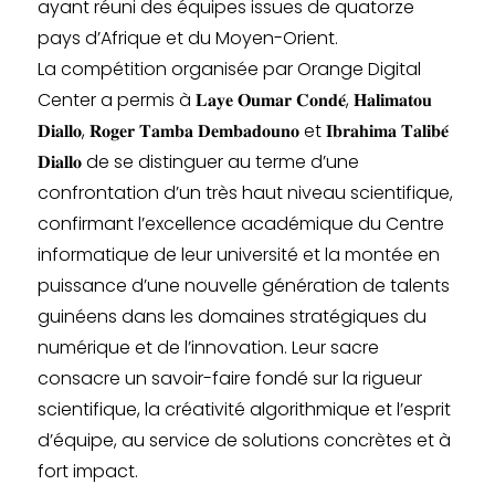
ayant réuni des équipes issues de quatorze
pays d’Afrique et du Moyen-Orient.
La compétition organisée par Orange Digital
Center a permis à 𝐋𝐚𝐲𝐞 𝐎𝐮𝐦𝐚𝐫 𝐂𝐨𝐧𝐝𝐞́, 𝐇𝐚𝐥𝐢𝐦𝐚𝐭𝐨𝐮
𝐃𝐢𝐚𝐥𝐥𝐨, 𝐑𝐨𝐠𝐞𝐫 𝐓𝐚𝐦𝐛𝐚 𝐃𝐞𝐦𝐛𝐚𝐝𝐨𝐮𝐧𝐨 et 𝐈𝐛𝐫𝐚𝐡𝐢𝐦𝐚 𝐓𝐚𝐥𝐢𝐛𝐞́
𝐃𝐢𝐚𝐥𝐥𝐨 de se distinguer au terme d’une
confrontation d’un très haut niveau scientifique,
confirmant l’excellence académique du Centre
informatique de leur université et la montée en
puissance d’une nouvelle génération de talents
guinéens dans les domaines stratégiques du
numérique et de l’innovation. Leur sacre
consacre un savoir-faire fondé sur la rigueur
scientifique, la créativité algorithmique et l’esprit
d’équipe, au service de solutions concrètes et à
fort impact.