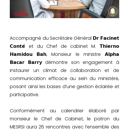
Accompagné du Secrétaire Général 𝗗𝗿 𝗙𝗮𝗰𝗶𝗻𝗲𝘁
𝗖𝗼𝗻𝘁𝗲́ et du Chef de cabinet M. 𝗧𝗵𝗶𝗲𝗿𝗻𝗼
𝗛𝗮𝗺𝗶𝗱𝗼𝘂 𝗕𝗮𝗵, Monsieur le ministre 𝗔𝗹𝗽𝗵𝗮
𝗕𝗮𝗰𝗮𝗿 𝗕𝗮𝗿𝗿𝘆 démontre son engagement à
instaurer un climat de collaboration et de
communication efficace au sein du ministère,
posant ainsi les bases d’une gestion éclairée et
participative.
Conformément au calendrier élaboré par
monsieur le Chef de Cabinet, le patron du
MESRSI aura 26 rencontres avec l’ensemble des