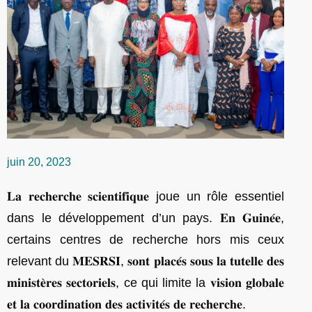
juin 20, 2023
𝐋𝐚 𝐫𝐞𝐜𝐡𝐞𝐫𝐜𝐡𝐞 𝐬𝐜𝐢𝐞𝐧𝐭𝐢𝐟𝐢𝐪𝐮𝐞 joue un rôle essentiel
dans le développement d’un pays. 𝐄𝐧 𝐆𝐮𝐢𝐧𝐞́𝐞,
certains centres de recherche hors mis ceux
relevant du 𝐌𝐄𝐒𝐑𝐒𝐈, 𝐬𝐨𝐧𝐭 𝐩𝐥𝐚𝐜𝐞́𝐬 𝐬𝐨𝐮𝐬 𝐥𝐚 𝐭𝐮𝐭𝐞𝐥𝐥𝐞 𝐝𝐞𝐬
𝐦𝐢𝐧𝐢𝐬𝐭𝐞̀𝐫𝐞𝐬 𝐬𝐞𝐜𝐭𝐨𝐫𝐢𝐞𝐥𝐬, ce qui limite la 𝐯𝐢𝐬𝐢𝐨𝐧 𝐠𝐥𝐨𝐛𝐚𝐥𝐞
𝐞𝐭 𝐥𝐚 𝐜𝐨𝐨𝐫𝐝𝐢𝐧𝐚𝐭𝐢𝐨𝐧 𝐝𝐞𝐬 𝐚𝐜𝐭𝐢𝐯𝐢𝐭𝐞́𝐬 𝐝𝐞 𝐫𝐞𝐜𝐡𝐞𝐫𝐜𝐡𝐞.