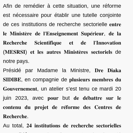
Afin de remédier à cette situation, une réforme
est nécessaire pour établir une tutelle conjointe
de ces institutions de recherche sectorielle 𝐞𝐧𝐭𝐫𝐞
𝐥𝐞 𝐌𝐢𝐧𝐢𝐬𝐭𝐞̀𝐫𝐞 𝐝𝐞 𝐥’𝐄𝐧𝐬𝐞𝐢𝐠𝐧𝐞𝐦𝐞𝐧𝐭 𝐒𝐮𝐩𝐞́𝐫𝐢𝐞𝐮𝐫, 𝐝𝐞 𝐥𝐚
𝐑𝐞𝐜𝐡𝐞𝐫𝐜𝐡𝐞 𝐒𝐜𝐢𝐞𝐧𝐭𝐢𝐟𝐢𝐪𝐮𝐞 𝐞𝐭 𝐝𝐞 𝐥’𝐈𝐧𝐧𝐨𝐯𝐚𝐭𝐢𝐨𝐧
(𝐌𝐄𝐒𝐑𝐒𝐈) 𝐞𝐭 𝐥𝐞𝐬 𝐚𝐮𝐭𝐫𝐞𝐬 𝐌𝐢𝐧𝐢𝐬𝐭𝐞̀𝐫𝐞𝐬 𝐬𝐞𝐜𝐭𝐨𝐫𝐢𝐞𝐥𝐬 de
notre pays.
Présidé par Madame la Ministre, 𝐃𝐫𝐞 𝐃𝐢𝐚𝐤𝐚
𝐒𝐈𝐃𝐈𝐁𝐄́, en compagnie de 𝐩𝐥𝐮𝐬𝐢𝐞𝐮𝐫𝐬 𝐦𝐞𝐦𝐛𝐫𝐞𝐬 𝐝𝐮
𝐆𝐨𝐮𝐯𝐞𝐫𝐧𝐞𝐦𝐞𝐧𝐭, un atelier s’est tenu ce mardi 20
juin 2023, avec 𝐩𝐨𝐮𝐫 but 𝐝𝐞 𝐝𝐞́𝐛𝐚𝐭𝐭𝐫𝐞 𝐬𝐮𝐫 𝐥𝐞
𝐜𝐨𝐧𝐭𝐞𝐧𝐮 𝐝𝐮 𝐩𝐫𝐨𝐣𝐞𝐭 𝐝𝐞 𝐫𝐞́𝐟𝐨𝐫𝐦𝐞 𝐝𝐞𝐬 𝐂𝐞𝐧𝐭𝐫𝐞𝐬 𝐝𝐞
𝐑𝐞𝐜𝐡𝐞𝐫𝐜𝐡𝐞.
Au total, 𝟐𝟒 𝐢𝐧𝐬𝐭𝐢𝐭𝐮𝐭𝐢𝐨𝐧𝐬 𝐝𝐞 𝐫𝐞𝐜𝐡𝐞𝐫𝐜𝐡𝐞 𝐬𝐞𝐜𝐭𝐨𝐫𝐢𝐞𝐥𝐥𝐞𝐬