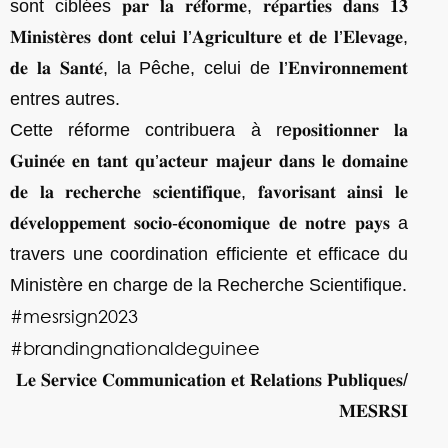
sont ciblées 𝐩𝐚𝐫 𝐥𝐚 𝐫𝐞́𝐟𝐨𝐫𝐦𝐞, 𝐫𝐞́𝐩𝐚𝐫𝐭𝐢𝐞𝐬 𝐝𝐚𝐧𝐬 𝟏𝟑
𝐌𝐢𝐧𝐢𝐬𝐭𝐞̀𝐫𝐞𝐬 𝐝𝐨𝐧𝐭 𝐜𝐞𝐥𝐮𝐢 𝐥’𝐀𝐠𝐫𝐢𝐜𝐮𝐥𝐭𝐮𝐫𝐞 𝐞𝐭 𝐝𝐞 𝐥’𝐄𝐥𝐞𝐯𝐚𝐠𝐞,
𝐝𝐞 𝐥𝐚 𝐒𝐚𝐧𝐭𝐞́, la Pêche, celui de 𝐥’𝐄𝐧𝐯𝐢𝐫𝐨𝐧𝐧𝐞𝐦𝐞𝐧𝐭
entres autres.
Cette réforme contribuera à re𝐩𝐨𝐬𝐢𝐭𝐢𝐨𝐧𝐧𝐞𝐫 𝐥𝐚
𝐆𝐮𝐢𝐧𝐞́𝐞 𝐞𝐧 𝐭𝐚𝐧𝐭 𝐪𝐮’𝐚𝐜𝐭𝐞𝐮𝐫 𝐦𝐚𝐣𝐞𝐮𝐫 𝐝𝐚𝐧𝐬 𝐥𝐞 𝐝𝐨𝐦𝐚𝐢𝐧𝐞
𝐝𝐞 𝐥𝐚 𝐫𝐞𝐜𝐡𝐞𝐫𝐜𝐡𝐞 𝐬𝐜𝐢𝐞𝐧𝐭𝐢𝐟𝐢𝐪𝐮𝐞, 𝐟𝐚𝐯𝐨𝐫𝐢𝐬𝐚𝐧𝐭 𝐚𝐢𝐧𝐬𝐢 𝐥𝐞
𝐝𝐞́𝐯𝐞𝐥𝐨𝐩𝐩𝐞𝐦𝐞𝐧𝐭 𝐬𝐨𝐜𝐢𝐨-𝐞́𝐜𝐨𝐧𝐨𝐦𝐢𝐪𝐮𝐞 𝐝𝐞 𝐧𝐨𝐭𝐫𝐞 𝐩𝐚𝐲𝐬 a
travers une coordination efficiente et efficace du
Ministère en charge de la Recherche Scientifique.
#mesrsign2023
#brandingnationaldeguinee
𝐋𝐞 𝐒𝐞𝐫𝐯𝐢𝐜𝐞 𝐂𝐨𝐦𝐦𝐮𝐧𝐢𝐜𝐚𝐭𝐢𝐨𝐧 𝐞𝐭 𝐑𝐞𝐥𝐚𝐭𝐢𝐨𝐧𝐬 𝐏𝐮𝐛𝐥𝐢𝐪𝐮𝐞𝐬/
𝐌𝐄𝐒𝐑𝐒𝐈