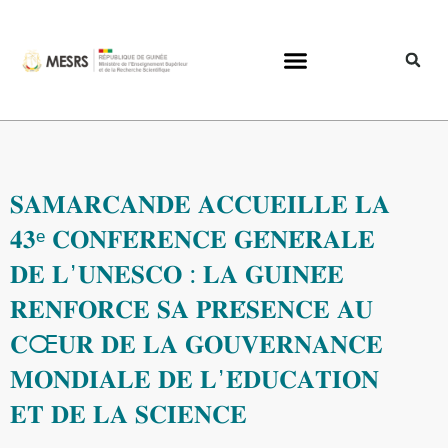
𝐒𝐀𝐌𝐀𝐑𝐂𝐀𝐍𝐃𝐄 𝐀𝐂𝐂𝐔𝐄𝐈𝐋𝐋𝐄 𝐋𝐀
𝟒𝟑ᵉ 𝐂𝐎𝐍𝐅𝐄́𝐑𝐄𝐍𝐂𝐄 𝐆𝐄́𝐍𝐄́𝐑𝐀𝐋𝐄
𝐃𝐄 𝐋’𝐔𝐍𝐄𝐒𝐂𝐎 : 𝐋𝐀 𝐆𝐔𝐈𝐍𝐄́𝐄
𝐑𝐄𝐍𝐅𝐎𝐑𝐂𝐄 𝐒𝐀 𝐏𝐑𝐄́𝐒𝐄𝐍𝐂𝐄 𝐀𝐔
𝐂Œ𝐔𝐑 𝐃𝐄 𝐋𝐀 𝐆𝐎𝐔𝐕𝐄𝐑𝐍𝐀𝐍𝐂𝐄
𝐌𝐎𝐍𝐃𝐈𝐀𝐋𝐄 𝐃𝐄 𝐋’𝐄́𝐃𝐔𝐂𝐀𝐓𝐈𝐎𝐍
𝐄𝐓 𝐃𝐄 𝐋𝐀 𝐒𝐂𝐈𝐄𝐍𝐂𝐄