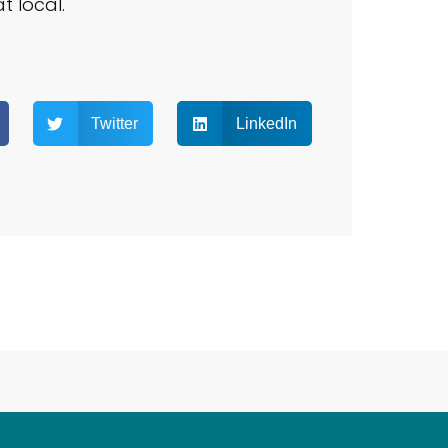
t local.
Twitter
LinkedIn