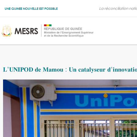
La réconciliation nati
UNE GUINEE NOUVELLE EST POSSIBLE
𝐋’𝐔𝐍𝐈𝐏𝐎𝐃 𝐝𝐞 𝐌𝐚𝐦𝐨𝐮 : 𝐔𝐧 𝐜𝐚𝐭𝐚𝐥𝐲𝐬𝐞𝐮𝐫 𝐝’𝐢𝐧𝐧𝐨𝐯𝐚𝐭𝐢𝐨