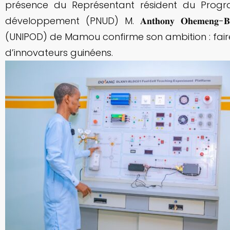
présence du Représentant résident du Progr
développement (PNUD) M. 𝐀𝐧𝐭𝐡𝐨𝐧𝐲 𝐎𝐡𝐞𝐦𝐞𝐧𝐠-
(UNIPOD) de Mamou confirme son ambition : fair
d’innovateurs guinéens.