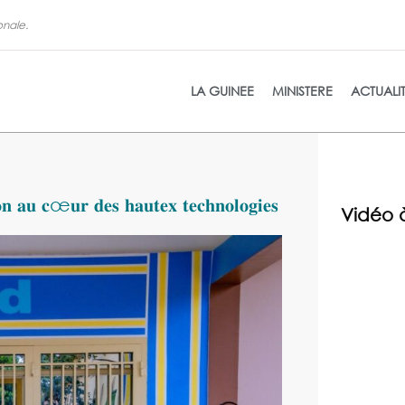
onale.
La refon
LA GUINEE
MINISTERE
ACTUALI
 𝐚𝐮 𝐜œ𝐮𝐫 𝐝𝐞𝐬 𝐡𝐚𝐮𝐭𝐞𝐱 𝐭𝐞𝐜𝐡𝐧𝐨𝐥𝐨𝐠𝐢𝐞𝐬
Vidéo 