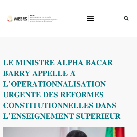
𝐋𝐄 𝐌𝐈𝐍𝐈𝐒𝐓𝐑𝐄 𝐀𝐋𝐏𝐇𝐀 𝐁𝐀𝐂𝐀𝐑
𝐁𝐀𝐑𝐑𝐘 𝐀𝐏𝐏𝐄𝐋𝐋𝐄 𝐀̀
𝐋’𝐎𝐏𝐄́𝐑𝐀𝐓𝐈𝐎𝐍𝐍𝐀𝐋𝐈𝐒𝐀𝐓𝐈𝐎𝐍
𝐔𝐑𝐆𝐄𝐍𝐓𝐄 𝐃𝐄𝐒 𝐑𝐄́𝐅𝐎𝐑𝐌𝐄𝐒
𝐂𝐎𝐍𝐒𝐓𝐈𝐓𝐔𝐓𝐈𝐎𝐍𝐍𝐄𝐋𝐋𝐄𝐒 𝐃𝐀𝐍𝐒
𝐋’𝐄𝐍𝐒𝐄𝐈𝐆𝐍𝐄𝐌𝐄𝐍𝐓 𝐒𝐔𝐏𝐄́𝐑𝐈𝐄𝐔𝐑