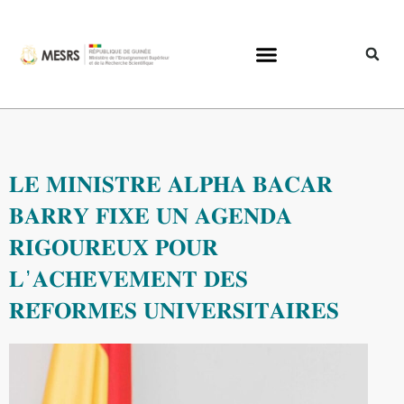
𝐋𝐄 𝐌𝐈𝐍𝐈𝐒𝐓𝐑𝐄 𝐀𝐋𝐏𝐇𝐀 𝐁𝐀𝐂𝐀𝐑
𝐁𝐀𝐑𝐑𝐘 𝐅𝐈𝐗𝐄 𝐔𝐍 𝐀𝐆𝐄𝐍𝐃𝐀
𝐑𝐈𝐆𝐎𝐔𝐑𝐄𝐔𝐗 𝐏𝐎𝐔𝐑
𝐋’𝐀𝐂𝐇𝐄̀𝐕𝐄𝐌𝐄𝐍𝐓 𝐃𝐄𝐒
𝐑𝐄́𝐅𝐎𝐑𝐌𝐄𝐒 𝐔𝐍𝐈𝐕𝐄𝐑𝐒𝐈𝐓𝐀𝐈𝐑𝐄𝐒