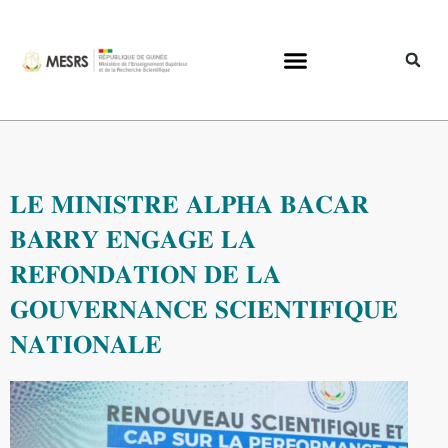
𝐋𝐄 𝐌𝐈𝐍𝐈𝐒𝐓𝐑𝐄 𝐀𝐋𝐏𝐇𝐀 𝐁𝐀𝐂𝐀𝐑
𝐁𝐀𝐑𝐑𝐘 𝐄𝐍𝐆𝐀𝐆𝐄 𝐋𝐀
𝐑𝐄𝐅𝐎𝐍𝐃𝐀𝐓𝐈𝐎𝐍 𝐃𝐄 𝐋𝐀
𝐆𝐎𝐔𝐕𝐄𝐑𝐍𝐀𝐍𝐂𝐄 𝐒𝐂𝐈𝐄𝐍𝐓𝐈𝐅𝐈𝐐𝐔𝐄
𝐍𝐀𝐓𝐈𝐎𝐍𝐀𝐋𝐄