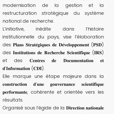
modernisation de la gestion et la
restructuration stratégique du système
national de recherche.
L’initiative, inédite dans l’histoire
institutionnelle du pays, vise l’élaboration
des 𝐏𝐥𝐚𝐧𝐬 𝐒𝐭𝐫𝐚𝐭𝐞́𝐠𝐢𝐪𝐮𝐞𝐬 𝐝𝐞 𝐃𝐞́𝐯𝐞𝐥𝐨𝐩𝐩𝐞𝐦𝐞𝐧𝐭 (𝐏𝐒𝐃)
des 𝐈𝐧𝐬𝐭𝐢𝐭𝐮𝐭𝐢𝐨𝐧𝐬 𝐝𝐞 𝐑𝐞𝐜𝐡𝐞𝐫𝐜𝐡𝐞 𝐒𝐜𝐢𝐞𝐧𝐭𝐢𝐟𝐢𝐪𝐮𝐞 (𝐈𝐑𝐒)
et des 𝐂𝐞𝐧𝐭𝐫𝐞𝐬 𝐝𝐞 𝐃𝐨𝐜𝐮𝐦𝐞𝐧𝐭𝐚𝐭𝐢𝐨𝐧 𝐞𝐭
𝐝’𝐈𝐧𝐟𝐨𝐫𝐦𝐚𝐭𝐢𝐨𝐧 (𝐂𝐃𝐈).
Elle marque une étape majeure dans la
𝐜𝐨𝐧𝐬𝐭𝐫𝐮𝐜𝐭𝐢𝐨𝐧 𝐝’𝐮𝐧𝐞 𝐠𝐨𝐮𝐯𝐞𝐫𝐧𝐚𝐧𝐜𝐞 𝐬𝐜𝐢𝐞𝐧𝐭𝐢𝐟𝐢𝐪𝐮𝐞
𝐩𝐞𝐫𝐟𝐨𝐫𝐦𝐚𝐧𝐭𝐞, cohérente et orientée vers les
résultats.
Organisé sous l’égide de la 𝐃𝐢𝐫𝐞𝐜𝐭𝐢𝐨𝐧 𝐧𝐚𝐭𝐢𝐨𝐧𝐚𝐥𝐞