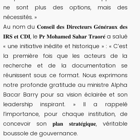
ne sont plus des options, mais des
nécessités. »
Au nom du 𝐂𝐨𝐧𝐬𝐞𝐢𝐥 𝐝𝐞𝐬 𝐃𝐢𝐫𝐞𝐜𝐭𝐞𝐮𝐫𝐬 𝐆𝐞́𝐧𝐞́𝐫𝐚𝐮𝐱 𝐝𝐞𝐬
𝐈𝐑𝐒 𝐞𝐭 𝐂𝐃𝐈, le 𝐏𝐫 𝐌𝐨𝐡𝐚𝐦𝐞𝐝 𝐒𝐚𝐡𝐚𝐫 𝐓𝐫𝐚𝐨𝐫𝐞́ a salué
« une initiative inédite et historique » : « C’est
la première fois que les acteurs de la
recherche et de la documentation se
réunissent sous ce format. Nous exprimons
notre profonde gratitude au ministre Alpha
Bacar Barry pour sa vision éclairée et son
leadership inspirant. » Il a rappelé
l’importance, pour chaque institution, de
concevoir son 𝐩𝐥𝐚𝐧 𝐬𝐭𝐫𝐚𝐭𝐞́𝐠𝐢𝐪𝐮𝐞, véritable
boussole de gouvernance.