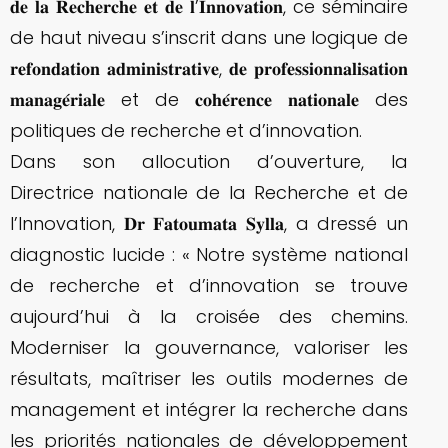
𝐝𝐞 𝐥𝐚 𝐑𝐞𝐜𝐡𝐞𝐫𝐜𝐡𝐞 𝐞𝐭 𝐝𝐞 𝐥’𝐈𝐧𝐧𝐨𝐯𝐚𝐭𝐢𝐨𝐧, ce séminaire
de haut niveau s’inscrit dans une logique de
𝐫𝐞𝐟𝐨𝐧𝐝𝐚𝐭𝐢𝐨𝐧 𝐚𝐝𝐦𝐢𝐧𝐢𝐬𝐭𝐫𝐚𝐭𝐢𝐯𝐞, 𝐝𝐞 𝐩𝐫𝐨𝐟𝐞𝐬𝐬𝐢𝐨𝐧𝐧𝐚𝐥𝐢𝐬𝐚𝐭𝐢𝐨𝐧
𝐦𝐚𝐧𝐚𝐠𝐞́𝐫𝐢𝐚𝐥𝐞 et de 𝐜𝐨𝐡𝐞́𝐫𝐞𝐧𝐜𝐞 𝐧𝐚𝐭𝐢𝐨𝐧𝐚𝐥𝐞 des
politiques de recherche et d’innovation.
Dans son allocution d’ouverture, la
Directrice nationale de la Recherche et de
l’Innovation, 𝐃𝐫 𝐅𝐚𝐭𝐨𝐮𝐦𝐚𝐭𝐚 𝐒𝐲𝐥𝐥𝐚, a dressé un
diagnostic lucide : « Notre système national
de recherche et d’innovation se trouve
aujourd’hui à la croisée des chemins.
Moderniser la gouvernance, valoriser les
résultats, maîtriser les outils modernes de
management et intégrer la recherche dans
les priorités nationales de développement