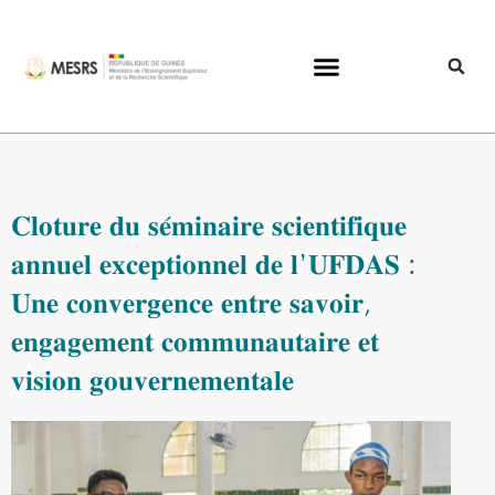
𝐂𝐥𝐨𝐭𝐮𝐫𝐞 𝐝𝐮 𝐬𝐞́𝐦𝐢𝐧𝐚𝐢𝐫𝐞 𝐬𝐜𝐢𝐞𝐧𝐭𝐢𝐟𝐢𝐪𝐮𝐞
𝐚𝐧𝐧𝐮𝐞𝐥 𝐞𝐱𝐜𝐞𝐩𝐭𝐢𝐨𝐧𝐧𝐞𝐥 𝐝𝐞 𝐥’𝐔𝐅𝐃𝐀𝐒 :
𝐔𝐧𝐞 𝐜𝐨𝐧𝐯𝐞𝐫𝐠𝐞𝐧𝐜𝐞 𝐞𝐧𝐭𝐫𝐞 𝐬𝐚𝐯𝐨𝐢𝐫,
𝐞𝐧𝐠𝐚𝐠𝐞𝐦𝐞𝐧𝐭 𝐜𝐨𝐦𝐦𝐮𝐧𝐚𝐮𝐭𝐚𝐢𝐫𝐞 𝐞𝐭
𝐯𝐢𝐬𝐢𝐨𝐧 𝐠𝐨𝐮𝐯𝐞𝐫𝐧𝐞𝐦𝐞𝐧𝐭𝐚𝐥𝐞